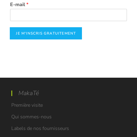
E-mail
*
JE M'INSCRIS GRATUITEMENT
Alternative:
MakaTé
Première visite
Qui sommes-nous
Labels de nos fournisseurs